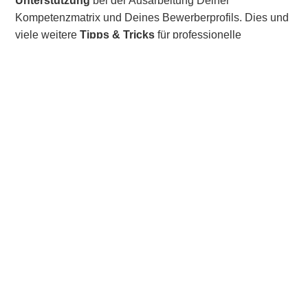
Unterstützung
bei der Ausarbeitung Deiner
Kompetenzmatrix und Deines Bewerberprofils. Dies und
viele weitere
Tipps & Tricks
für professionelle
Unterlagen und Dokumente bietet Dir SKILLS FOR
YOU.
Jetzt unverbindlich Kontakt aufnehmen
Zurück zur Startseite